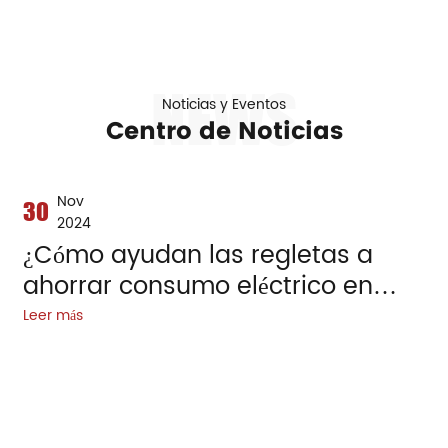
Noticias y Eventos
¿Cómo ayudan las regletas a
Centro de Noticias
ahorrar consumo eléctrico en
hogares y oficinas?
Nov
30
2024
¿Cómo ayudan las regletas a
ahorrar consumo eléctrico en
hogares y oficinas?
Leer más